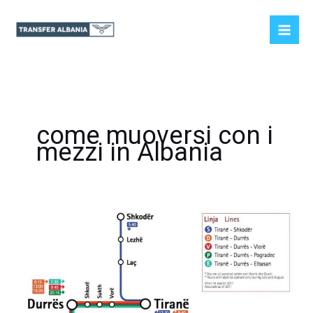
Vai
al
contenuto
come muoversi con i
mezzi in Albania
Le
opzioni
di
trasporto
pubblico
in