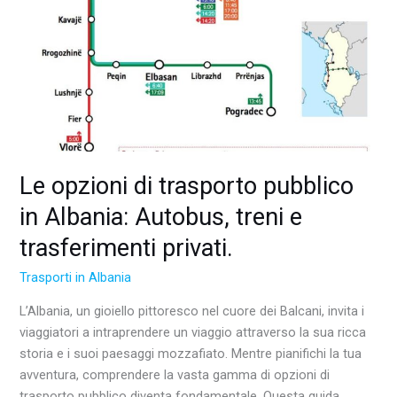
Albania:
Autobus,
treni
e
trasferimenti
privati.
Le opzioni di trasporto pubblico
in Albania: Autobus, treni e
trasferimenti privati.
Trasporti in Albania
L’Albania, un gioiello pittoresco nel cuore dei Balcani, invita i
viaggiatori a intraprendere un viaggio attraverso la sua ricca
storia e i suoi paesaggi mozzafiato. Mentre pianifichi la tua
avventura, comprendere la vasta gamma di opzioni di
trasporto pubblico diventa fondamentale. Questa guida