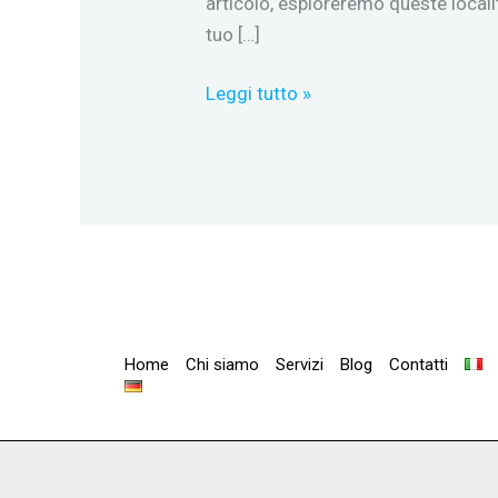
articolo, esploreremo queste localit
tuo […]
Leggi tutto »
Home
Chi siamo
Servizi
Blog
Contatti