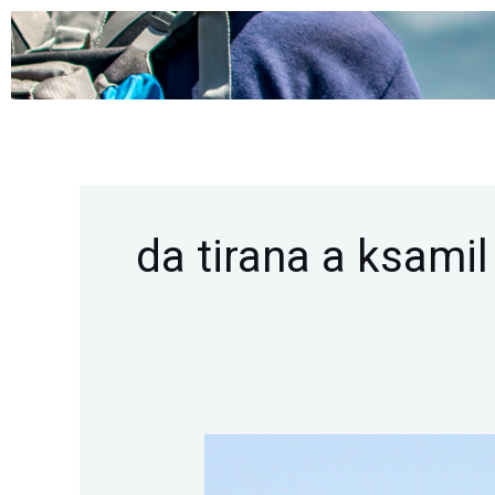
Vai
al
contenuto
da tirana a ksamil
Scopri
i