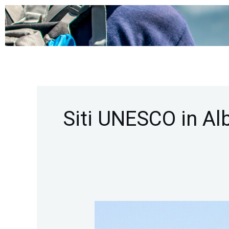
Vai
al
contenuto
Siti UNESCO in Al
Scopri
i