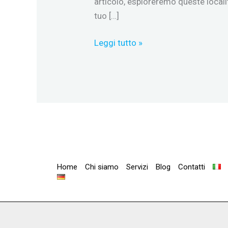
articolo, esploreremo queste localit
tuo […]
Leggi tutto »
Home
Chi siamo
Servizi
Blog
Contatti